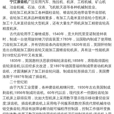
宁江滚齿机
广泛应用汽车、拖拉机、机床、工程机械、矿山机
械、冶金机械、石油、仪表、飞机航天器等各种机械制造业。
齿轮加工机床加工各种圆柱齿轮、锥齿轮其他带齿零件齿部机
床。齿轮加工机床品种规格繁多，有加工几毫米直径齿轮小型机床，
加工十几米直径齿轮大型机床，还有大量生产用机床加工精密齿轮高
精度机床。
古代齿轮用手工修锉成形。1540年，意大利托里亚诺制造钟表
时，制成一台使用旋转锉刀切齿装置;1783年，法国勒内制成了使用铣
刀齿轮加工机床，并有切削齿条内齿轮附件;1820年前后，英国怀特制
造出台既能加工圆柱齿轮又能加工圆锥齿轮机床。具有这一性能机床
到19世纪后半叶又有发展。
1835年，英国惠特沃思获得蜗轮滚齿机;1858年，席勒取得圆柱
齿轮滚齿机;以后经多次改进，至1897年德国普福特制成带差动机构滚
齿机，才圆满解决了加工斜齿轮问题。制成齿轮形插齿刀后，美国费
洛斯于1897年制成了插齿机。
二十世纪初
由于汽车工业需要，各种磨齿机相继问世。1930年左右美国制成
剃齿机;1956年制成珩齿机。60年代以后，现代技术一些圆柱齿轮加
工机床上获得应用，比如大型机床上采用数字显示指示移动量切齿深
度;滚齿机、插齿机磨齿机上采用电子伺服系统数控系统代替机械传动
链交换齿轮;用设有故障诊断功能可编程序控制器，控制工作循环变换
切削参数;发展了数字控制非圆齿轮插齿机适应控制滚齿机;滚齿机上用