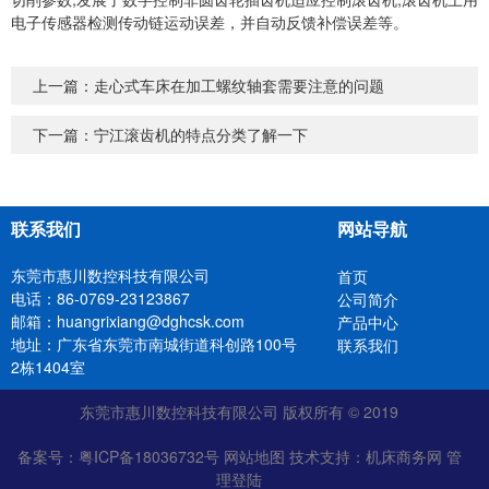
电子传感器检测传动链运动误差，并自动反馈补偿误差等。
上一篇：
走心式车床在加工螺纹轴套需要注意的问题
下一篇：
宁江滚齿机的特点分类了解一下
联系我们
网站导航
东莞市惠川数控科技有限公司
首页
电话：86-0769-23123867
公司简介
邮箱：huangrixiang@dghcsk.com
产品中心
地址：广东省东莞市南城街道科创路100号
联系我们
2栋1404室
东莞市惠川数控科技有限公司 版权所有 © 2019
备案号：
粤ICP备18036732号
网站地图
技术支持：
机床商务网
管
理登陆