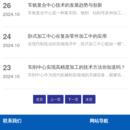
26
车铣复合中心技术的发展趋势与创新
车铣复合中心是一种集车削、铣削、钻削等多种加工功能于一体的高精度机床。它融合了先进的数控技术和机械设计理念，能够在一次装夹中完成复杂零件的多工序加工，极大地提高了加工效率和精度。车铣复合中心的优势显而易见。首先，它实现了高度的集成化。将多种加工功能集中在一台机床上，减少了零件在不同机床之间的转移和装夹次数，不仅节省了加工时间，还降低了因多次装夹而产生的误差，提高了零件的加工精度。其次，车铣复合中心具有*的切削能力。配备高性能的主轴和刀具系统，能够适应各种材料的加工需求，无论是...
2024.10
24
卧式加工中心在复杂零件加工中的应用
在现代制造业的浩瀚海洋中，卧式加工中心犹如一艘*的战舰，以其高效精准的加工能力，成为了制造业中的制造利器。卧式加工中心是一种主要用于加工大型、复杂零件的机床设备。它的结构特点是主轴水平设置，工作台可以实现多轴联动，能够在一次装夹中完成多个面的加工，极大地提高了加工效率和精度。卧式加工中心具有诸多显著优势。首先，它具有较大的加工范围。能够加工各种尺寸和形状的零件，尤其适用于加工大型零件，如机床床身、发动机缸体等。其次，卧式加工中心具有高精度的加工能力。采用先进的数控系统和精密的...
2024.10
23
车削中心实现高精度加工的技术方法你知道吗？
车削中心作为现代机械制造领域的关键设备，能够实现高精度、高效率的金属切削加工。其通过一系列先进的技术方法，确保加工出的零部件满足很高的尺寸精度、表面光洁度和复杂几何形状的要求。车削中心的核心部件之一是高精度主轴系统。这一系统通常采用电动机直驱式或电主轴式设计，转速高、稳定性好，能够确保在高速切削过程中保持极低的振动和噪音。同时，主轴的冷却处理也是关键，以减少热变形对加工精度的影响。此外，高精度轴承的选用和精密装配也是提高主轴系统刚性和精度的重要手段。刀具系统的选择与优化同样重...
2024.10
首页
上一页
下一页
末页
联系我们
网站导航