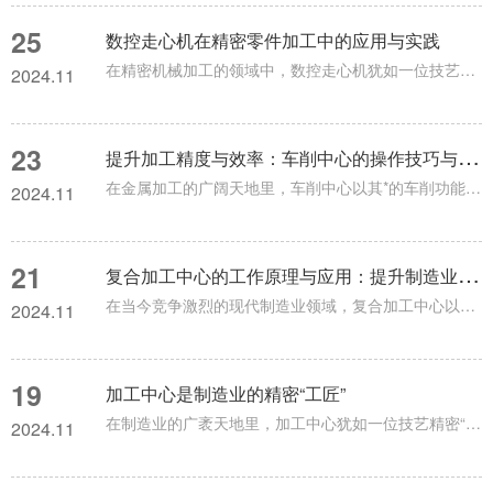
25
数控走心机在精密零件加工中的应用与实践
在精密机械加工的领域中，数控走心机犹如一位技艺高超的“多面手”，在众多零部件的制造中大放异彩，为现代制造业的发展添砖加瓦。数控走心机主要由主轴、副主轴、刀塔、送料装置以及高精度的数控系统等部件组成。主轴负责夹持并带动工件旋转，是加工的核心驱动之一，就如同舞台上的主角，掌控着节奏。副主轴则起着承接和辅助的关键作用，在一些复杂加工工序中，能够实现工件的转移和后续加工，保证加工的连贯性。刀塔上配备了多种刀具，犹如一个装满工具的“百宝箱”，可以根据不同的加工需求，快速精准地切换刀具，...
2024.11
23
提
升加工精度与效率：车削中心的操作技巧与维护要点
在金属加工的广阔天地里，车削中心以其*的车削功能和不断拓展的加工能力，宛如一支训练有素的“主力军”，在众多机械零部件的制造中发挥着作用，推动着制造业持续向前发展。车削中心的核心结构包含主轴箱、刀库、回转工作台以及数控系统等关键部件。主轴箱内的主轴是整个车削过程的动力源泉，它能够以不同的转速带动工件旋转，就像汽车的发动机一样，为后续的切削加工提供稳定且合适的动力支持。刀库则如同一个刀具的“仓库”，里面存放着各式各样的车刀、镗刀等刀具，通过自动换刀装置可以在极短时间内选取并更换所...
2024.11
21
复
合加工中心的工作原理与应用：提升制造业生产效率
在当今竞争激烈的现代制造业领域，复合加工中心以其优势脱颖而出，宛如一把全能的“利器”，为众多复杂精密零部件的加工带来了高效与精准，推动着制造业不断迈向新的高度。复合加工中心它集多种加工工艺于一身。一台设备往往整合了车削、铣削、钻削、镗削等多种加工方式，打破了传统加工设备单一功能的局限。比如，在加工一个复杂的航空发动机零部件时，以往可能需要先在车床上进行外形车削，再转移到铣床上进行平面铣削、钻孔等操作，工序转换过程中不仅耗时费力，还容易因为装夹定位误差影响最终的加工精度。而复合...
2024.11
19
加工中心是制造业的精密“工匠”
在制造业的广袤天地里，加工中心犹如一位技艺精密“工匠”，凭借其高度自动化、高精度的加工能力，在各类零部件的生产中扮演着*的角色，是推动现代工业不断向前发展的关键力量。加工中心的核心优势在于它的高度自动化。它集成了数控技术、自动换刀系统以及自动对刀系统等先进功能，操作人员只需将设计好的加工程序输入到控制系统中，加工中心就能按照设定的指令自动完成工件的加工。从工件的定位装夹，到刀具的选择、切削路径的规划以及加工过程中的各种参数调整，一切都有条不紊地进行，大大减少了人工干预，不仅提...
2024.11