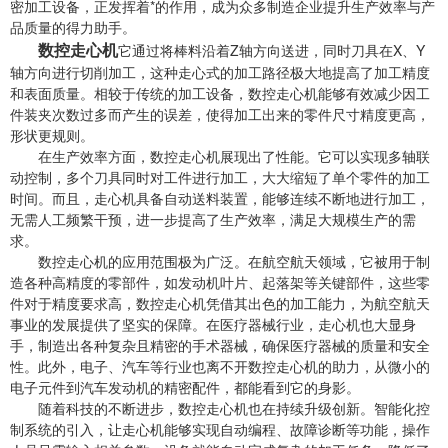
密加工设备，正发挥着*的作用，成为众多制造企业提升生产效率与产
品质量的得力助手。
数控走心机
它通过将棒料沿着Z轴方向送进，同时刀具在X、Y
轴方向进行切削加工，这种走心式的加工路径极大地提高了加工精度
和表面质量。相较于传统的加工设备，数控走心机能够有效减少因工
件装夹次数过多而产生的误差，使得加工出来的零件尺寸精度更高，
形状更规则。
在生产效率方面，数控走心机展现出了性能。它可以实现多轴联
动控制，多个刀具同时对工件进行加工，大大缩短了单个零件的加工
时间。而且，走心机具备自动送料装置，能够连续不断地进行加工，
无需人工频繁干预，进一步提高了生产效率，满足大规模生产的需
求。
数控走心机的应用范围极为广泛。在航空航天领域，它被用于制
造各种高精度的零部件，如发动机叶片、起落架等关键部件，这些零
件对于精度要求高，数控走心机凭借其出色的加工能力，为航空航天
事业的发展提供了坚实的保障。在医疗器械行业，走心机也大显身
手，制造出各种复杂且精密的手术器械，确保医疗器械的质量和安全
性。此外，电子、汽车等行业也离不开数控走心机的助力，从微小的
电子元件到汽车发动机的精密配件，都能看到它的身影。
随着科技的不断进步，数控走心机也在持续升级创新。智能化控
制系统的引入，让走心机能够实现自动编程、故障诊断等功能，操作