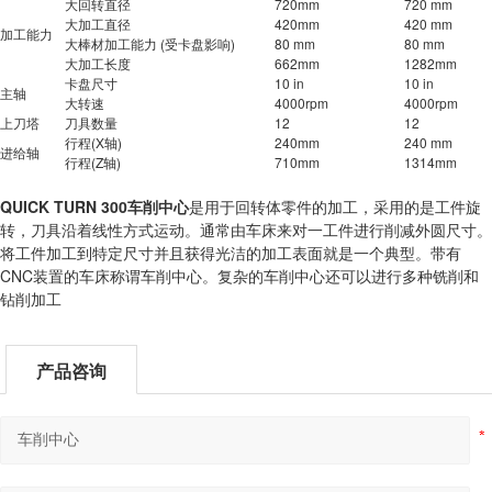
大回转直径
720mm
720 mm
大加工直径
420mm
420 mm
加工能力
大棒材加工能力 (受卡盘影响)
80 mm
80 mm
大加工长度
662mm
1282mm
卡盘尺寸
10 in
10 in
主轴
大转速
4000rpm
4000rpm
上刀塔
刀具数量
12
12
行程(X轴)
240mm
240 mm
进给轴
行程(Z轴)
710mm
1314mm
QUICK TURN 300车削中心
是用于回转体零件的加工，采用的是工件旋
转，刀具沿着线性方式运动。通常由车床来对一工件进行削减外圆尺寸。
将工件加工到特定尺寸并且获得光洁的加工表面就是一个典型。带有
CNC装置的车床称谓车削中心。复杂的车削中心还可以进行多种铣削和
钻削加工
产品咨询