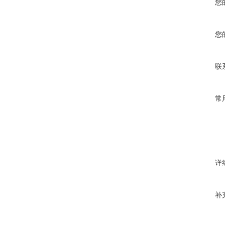
您
您
联
常
详
补