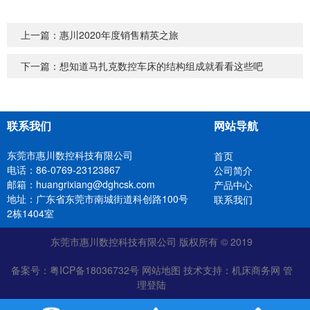
上一篇：
惠川2020年度销售精英之旅
下一篇：
想知道马扎克数控车床的结构组成就看看这些吧
联系我们
网站导航
东莞市惠川数控科技有限公司
首页
电话：86-0769-23123867
公司简介
邮箱：huangrixiang@dghcsk.com
产品中心
地址：广东省东莞市南城街道科创路100号
联系我们
2栋1404室
东莞市惠川数控科技有限公司 版权所有 © 2019
备案号：
粤ICP备18036732号
网站地图
技术支持：
机床商务网
管
理登陆