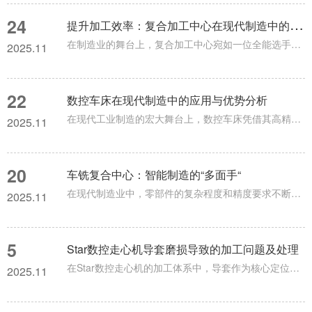
24
提
升加工效率：复合加工中心在现代制造中的应用
在制造业的舞台上，复合加工中心宛如一位全能选手，凭借其*的功能和高效的加工能力，成为了现代制造业的宠儿。复合加工中心是一种集多种加工功能于一体的先进加工设备。它可以在一次装夹的情况下，完成车、铣、钻、镗等多种加工工序。这不仅大大提高了加工效率，减少了加工时间和成本，还提高了加工精度和产品质量。复合加工中心的核心优势在于其高度的集成化和自动化。它采用了先进的数控系统和智能化的控制技术，能够实现对加工过程的精确控制和优化。操作人员只需在计算机上输入加工指令，复合加工中心就能自动完...
2025.11
22
数控车床在现代制造中的应用与优势分析
在现代工业制造的宏大舞台上，数控车床凭借其高精度、高效率和高自动化的特点，成为了机械加工领域的核心设备，推动着制造业不断迈向新的高度。数控车床，即计算机数字控制车床，是一种装有程序控制系统的自动化机床。该系统能够逻辑地处理具有控制编码或其他符号指令规定的程序，并将其译码，从而使车床动作并加工零件。数控车床的优势显著。首先是高精度加工。它采用先进的控制系统和精密的传动部件，能够实现对刀具运动轨迹的精确控制，加工精度可以达到微米甚至更高的级别。这使得它能够满足各种复杂零件的加工需...
2025.11
20
车铣复合中心：智能制造的“多面手“
在现代制造业中，零部件的复杂程度和精度要求不断提高，传统单一功能的数控车床或加工中心已难以满足高效、高精度的加工需求。车铣复合中心如同一个全能的"多面手"，将车削、铣削、钻孔、攻丝等多种加工功能集成于一台设备，通过一次装夹完成复杂零件的全部加工工序，成为智能制造领域的关键装备。这种高度集成的加工设备不仅大幅提升了生产效率和加工精度，更为复杂零部件的制造提供了柔性化、智能化的解决方案。车铣复合中心的核心优势在于其高度集成的多功能加工能力。传统加工模式下，复杂零件往往需要在车床、...
2025.11
5
Star数控走心机导套磨损导致的加工问题及处理
在Star数控走心机的加工体系中，导套作为核心定位部件，直接决定了细长轴类零件的加工精度。其通过与主轴的协同配合实现工件的径向定位，一旦出现磨损，将引发一系列加工问题，需结合磨损机理采取针对性处理措施。导套磨损最直接的危害是加工精度下降，其中圆度超差和尺寸波动最为典型。正常工况下，导套与工件的配合间隙控制在极小范围，磨损后间隙增大，高速旋转的工件易产生径向跳动，导致零件外圆出现“椭圆度”缺陷。某精密轴类加工案例中，导套磨损量达0.015mm时，零件圆度误差从0.003mm飙升...
2025.11