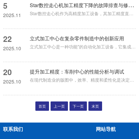
5
S
tar数控走心机加工精度下降的故障排查与修复方法
Star数控走心机作为高精度加工设备，其加工精度直接决定产品质量。当出现尺寸偏差、表面粗糙度超标等精度下降问题时，需系统性排查故障根源并采取针对性修复措施，避免盲目操作导致故障扩大。机械结构异常是精度下降的首要排查方向。主轴系统作为核心部件，长期高速运转易出现磨损。可通过手动盘动主轴，感受是否存在卡顿或间隙过大现象，若有则需检查主轴轴承磨损情况。修复时需拆卸主轴，更换符合精度等级的轴承，装配后进行主轴跳动检测，确保径向和轴向跳动量控制在允许范围内。导轨与滑台的配合精度同样关键...
2025.11
22
立式加工中心在复杂零件制造中的创新应用
立式加工中心是一种功能*的自动化加工设备，它集成了多种先进技术，能够实现铣削、钻孔、镗孔、攻丝等多种加工工序。其显著特点在于主轴轴线垂直于工作台，这种独特的结构设计使得它在加工过程中具有良好的稳定性和精度。从外观上看，立式加工中心通常造型简洁大方，结构紧凑。它配备了先进的数控系统，操作人员可以通过数控面板输入加工程序，精确控制机床的运动和加工参数。机床的各个部件都经过精心设计和制造，具有较高的刚性和可靠性，能够保证在长时间的连续加工过程中保持稳定的性能。立式加工中心在机械制造...
2025.10
20
提升加工精度：车削中心的性能分析与调试
在现代制造业的版图中，效率、精度和柔性化是决定企业竞争力的核心要素。随着产品结构日趋复杂，传统单一功能的加工设备已难以满足高精度、高效率的生产需求。在此背景下，车削中心（TurningCenter）应运而生。它不仅超越了传统数控车床的范畴，更通过集成铣削、钻孔等多种加工能力，成为复合加工时代的精密制造核心设备。车削中心与普通数控车床最根本的区别在于其*的复合加工能力。传统数控车床主要专注于内外圆柱面、圆锥面、端面等回转体表面的车削加工。而车削中心在此基础上，标配了动力刀具功能...
2025.10
首页
上一页
下一页
末页
联系我们
网站导航