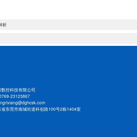
解析
川数控科技有限公司
769-23123867
rixiang@dghcsk.com
省东莞市南城街道科创路100号2栋1404室