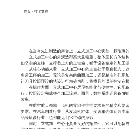
首页
> 技术支持
在当今先进制造的舞台上，立式加工中心犹如一颗璀璨的
立式加工中心的外观造型高大且稳重，整体呈长方体结构。
如坚实的支柱，支撑着上方的主轴箱，赋予设备稳定的加工
从核心功能来看，立式加工中心的主轴处于垂直状态，这一
多道工序的加工。无论是复杂的曲面加工，还是精准的孔系
让刀具按照预设的轨迹进行精确切削，将模具的误差控制在
在操作方面，立式加工中心尽显智能化与便捷性。它配备了
行，按照设定完成整个加工流程。而且，数控系统还具备*的
效率。
在航空航天领域，飞机的零部件往往要求高的精度和复杂的
要求。在汽车制造行业，从发动机缸体、变速箱壳体到各类
品等诸多行业，也都能见到它忙碌的身影。
同时，立式加工中心还具备良好的拓展性。它可以配备自动