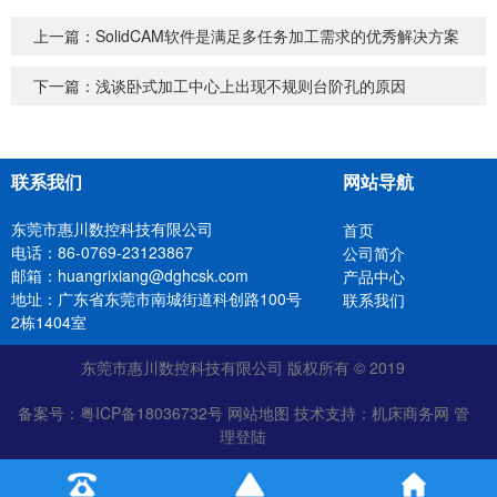
上一篇：
SolidCAM软件是满足多任务加工需求的优秀解决方案
下一篇：
浅谈卧式加工中心上出现不规则台阶孔的原因
联系我们
网站导航
东莞市惠川数控科技有限公司
首页
电话：86-0769-23123867
公司简介
邮箱：huangrixiang@dghcsk.com
产品中心
地址：广东省东莞市南城街道科创路100号
联系我们
2栋1404室
东莞市惠川数控科技有限公司 版权所有 © 2019
备案号：
粤ICP备18036732号
网站地图
技术支持：
机床商务网
管
理登陆