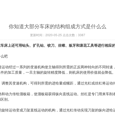
你知道大部分车床的结构组成方式是什么么
更新时间：2020-05-25 点击次数：3387
在车床上还可用钻头、扩孔钻、铰刀、丝锥、板牙和滚花工具等进行相应
么吧
运动经过一系列的变速机构使主轴得到所需的正反两种转向的不同转速
工件的加工质量，一旦主轴的旋转精度降低，则机床的使用价值就会降低
调整其变速机构，可得到所需的进给量或螺距，通过光杠或丝杠将运动
和动力传给溜板箱，使溜板箱获得纵向直线运动。丝杠是专门用来车削
的区别。
旋转运动变成刀架直线运动的机构，通过光杠传动实现刀架的纵向进给